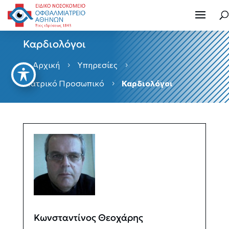
Καρδιολόγοι
Αρχική
Υπηρεσίες

5
5
Ιατρικό Προσωπικό
Καρδιολόγοι
5
Κωνσταντίνος Θεοχάρης