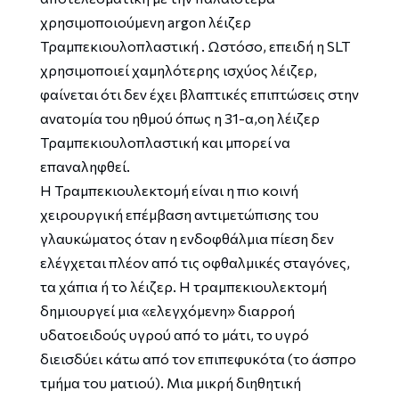
χρησιμοποιούμενη argon λέιζερ
Τραμπεκιουλοπλαστική . Ωστόσο, επειδή η SLT
χρησιμοποιεί χαμηλότερης ισχύος λέιζερ,
φαίνεται ότι δεν έχει βλαπτικές επιπτώσεις στην
ανατομία του ηθμού όπως η 31-α,οη λέιζερ
Τραμπεκιουλοπλαστική και μπορεί να
επαναληφθεί.
Η Τραμπεκιουλεκτομή είναι η πιο κοινή
χειρουργική επέμβαση αντιμετώπισης του
γλαυκώματος όταν η ενδοφθάλμια πίεση δεν
ελέγχεται πλέον από τις οφθαλμικές σταγόνες,
τα χάπια ή το λέιζερ. Η τραμπεκιουλεκτομή
δημιουργεί μια «ελεγχόμενη» διαρροή
υδατοειδούς υγρού από το μάτι, το υγρό
διεισδύει κάτω από τον επιπεφυκότα (το άσπρο
τμήμα του ματιού). Μια μικρή διηθητική