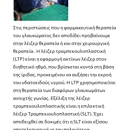
Στις περιπτώσεις που η φαρμακευτική θεραπεία
του γλαυκώματος δεν αποδίδει προβαίνουμε
στην λέιζερ θεραπεία ή και στην χειρουργική
θεραπεία . Η λέιζερ τραμπεκουλοπλαστική
(LTP) είναι η εφαρμογή ακτίνων λέιζερ στον
διηθητικό ηθμό, που βρίσκεται κοντά στη βάση
της ίριδας, προκειμένου να αυξήσει την εκροή
του υδατοειδούς υγρού. Η LTP χρησιμοποιείται
στη θεραπεία των διαφόρων γλαυκωμάτων
ανοιχτής γωνίας. Εξέλιξη της λέιζερ
τραμπεκουλοπλαστικής είναι η επιλεκτική
λέιζερ Τραμπεκιουλοπλαστική (SLT). Έχει
αποδειχθεί σε δοκιμές ότι η SLT είναι εξίσου
αποτελεσματική με την παλαιότερα