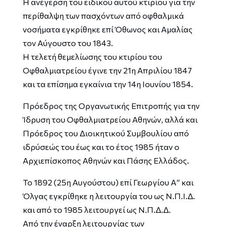
Η ανέγερση του ειδικού αυτού κτιρίου για την
περίθαλψη των πασχόντων από οφθαλμικά
νοσήματα εγκρίθηκε επί Όθωνος και Αμαλίας
τον Αύγουστο του 1843.
Η τελετή θεμελίωσης του κτιρίου του
Οφθαλμιατρείου έγινε την 21η Απριλίου 1847
και τα επίσημα εγκαίνια την 14η Ιουνίου 1854.
Πρόεδρος της Οργανωτικής Επιτροπής για την
Ίδρυση του Οφθαλμιατρείου Αθηνών, αλλά και
Πρόεδρος του Διοικητικού Συμβουλίου από
ιδρύσεώς του έως και το έτος 1985 ήταν ο
Αρχιεπίσκοπος Αθηνών και Πάσης Ελλάδος.
Το 1892 (25η Αυγούστου) επί Γεωργίου Α” και
Όλγας εγκρίθηκε η λειτουργία του ως Ν.Π.Ι.Δ.
και από το 1985 λειτουργεί ως Ν.Π.Δ.Δ.
Από την έναρξη λειτουργίας των