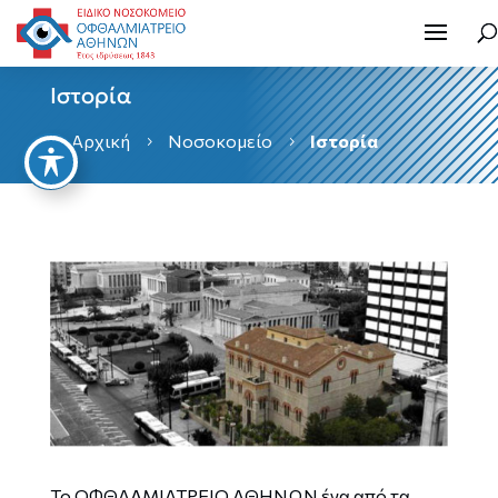
Ιστορία
Αρχική
Νοσοκομείο
Ιστορία

5
5
Το ΟΦΘΑΛΜΙΑΤΡΕΙΟ ΑΘΗΝΩΝ ένα από τα